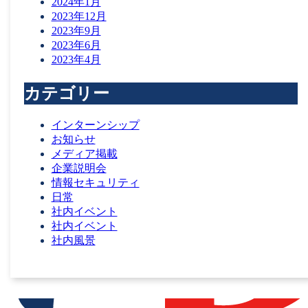
2024年1月
FAX：098-943-7302
2023年12月
(受付時間 平日 09:00～17:30)
2023年9月
プライバシーポリシー
2023年6月
情報セキュリティ方針
2023年4月
カテゴリー
株式会社リュウズシステムはiSSO認証を取得してい
インターンシップ
お知らせ
メディア掲載
企業説明会
情報セキュリティ
日常
社内イベント
社内イベント
社内風景