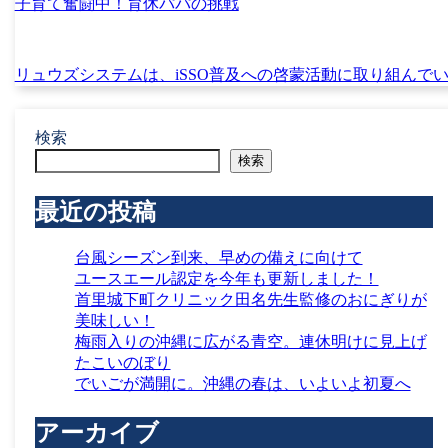
子育て奮闘中！育休パパの挑戦
リュウズシステムは、iSSO普及への啓蒙活動に取り組んで
検索
検索
最近の投稿
台風シーズン到来、早めの備えに向けて
ユースエール認定を今年も更新しました！
首里城下町クリニック田名先生監修のおにぎりが
美味しい！
梅雨入りの沖縄に広がる青空。連休明けに見上げ
たこいのぼり
でいごが満開に。沖縄の春は、いよいよ初夏へ
アーカイブ